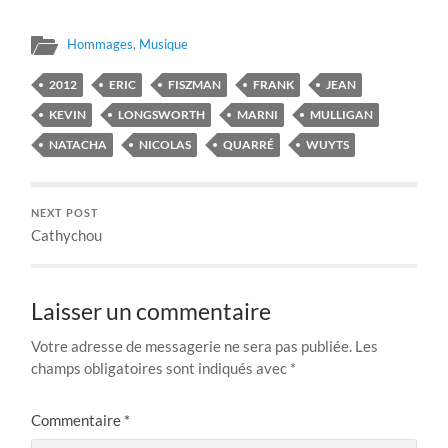
Hommages
,
Musique
2012
ERIC
FISZMAN
FRANK
JEAN
KEVIN
LONGSWORTH
MARNI
MULLIGAN
NATACHA
NICOLAS
QUARRÉ
WUYTS
NEXT POST
Cathychou
Laisser un commentaire
Votre adresse de messagerie ne sera pas publiée.
Les
champs obligatoires sont indiqués avec
*
Commentaire
*