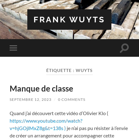
FRANK WUYTS
Toggle
Toggle
search
mobile
field
menu
ÉTIQUETTE :
WUYTS
Manque de classe
SEPTEMBRE 12, 2023
/
0 COMMENTS
Quand j’ai découvert cette vidéo d’Olivier Klo (
https://www.youtube.com/watch?
v=hjGOjlMxZ8g&t=138s )
je n’ai pas pu résister à l’envie
de créer un arrangement pour accompagner cette