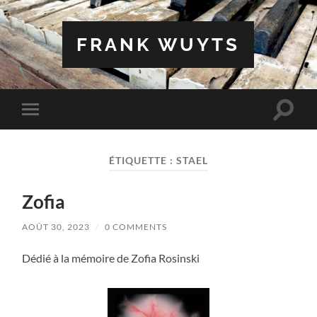
FRANK WUYTS
Toggle
Toggle
search
mobile
field
menu
ÉTIQUETTE :
STAEL
Zofia
AOÛT 30, 2023
/
0 COMMENTS
Dédié à la mémoire de Zofia Rosinski