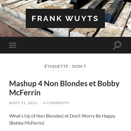
FRANK WUYTS
Toggle
Toggle
search
mobile
field
menu
ÉTIQUETTE :
DON’T
Mashup 4 Non Blondes et Bobby
McFerrin
AOÛT 31, 2023
/
0 COMMENTS
What’s Up (4 Non Blondes) et Don’t Worry Be Happy
(Bobby McFerrin)